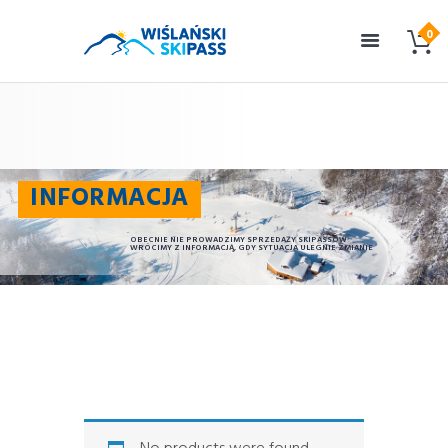
INFORMACJA
OBECNIE NIE PROWADZIMY SPRZEDAŻY SKIPASSÓW
WRÓCIMY Z INFORMACJĄ, GDY SYTUACJA ULEGNIE ZMIANIE